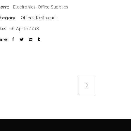
ient:
Electronics, Office Supplies
tegory:
Offices
Restaurant
te:
16 Aprile 2018
are: