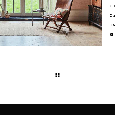
Cl
Ca
Da
Sh