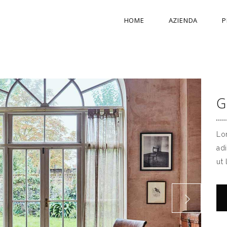
HOME
AZIENDA
P
G
Lo
ad
ut