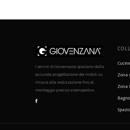
COL
Cucin
I servizi di Giovenzana spaziano dalla
Zona 
accurata progettazione dei mobili su
misura alla realizzazione fino al
Zona 
montaggio preciso e tempestivo.
Bagn
Spazi