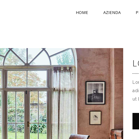
HOME
AZIENDA
P
L
Lo
ad
ut