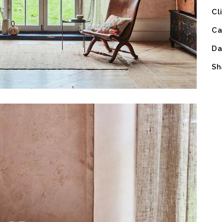
Cl
Ca
Da
Sh