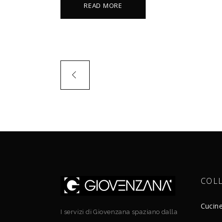
READ MORE
COL
Cucin
I servizi di Giovenzana spaziano dalla